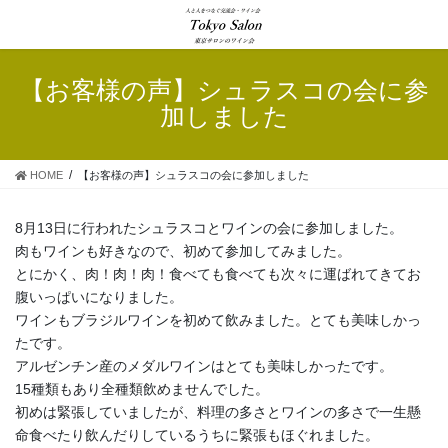
コ
ナ
ン
ビ
テ
ゲ
ン
ー
【お客様の声】シュラスコの会に参
ツ
シ
加しました
へ
ョ
ス
ン
キ
に
HOME
【お客様の声】シュラスコの会に参加しました
ッ
移
プ
動
8月13日に行われたシュラスコとワインの会に参加しました。
肉もワインも好きなので、初めて参加してみました。
とにかく、肉！肉！肉！食べても食べても次々に運ばれてきてお
腹いっぱいになりました。
ワインもブラジルワインを初めて飲みました。とても美味しかっ
たです。
アルゼンチン産のメダルワインはとても美味しかったです。
15種類もあり全種類飲めませんでした。
初めは緊張していましたが、料理の多さとワインの多さで一生懸
命食べたり飲んだりしているうちに緊張もほぐれました。