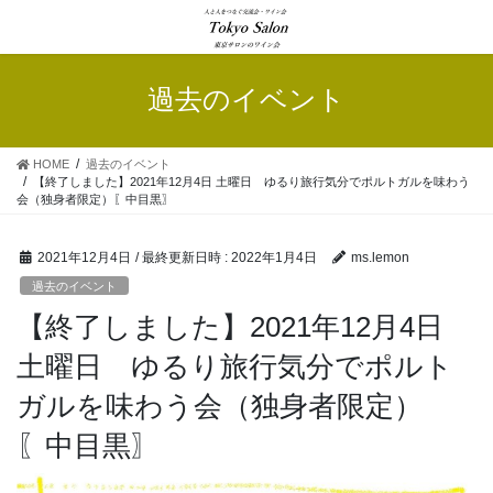
コ
ナ
ン
ビ
テ
ゲ
ン
ー
過去のイベント
ツ
シ
へ
ョ
ス
ン
HOME
過去のイベント
キ
に
【終了しました】2021年12月4日 土曜日 ゆるり旅行気分でポルトガルを味わう
ッ
移
会（独身者限定）〖中目黒〗
プ
動
2021年12月4日
/ 最終更新日時 :
2022年1月4日
ms.lemon
過去のイベント
【終了しました】2021年12月4日
土曜日 ゆるり旅行気分でポルト
ガルを味わう会（独身者限定）
〖中目黒〗