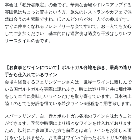
本会は「独身者限定」の会です。華美な会場やドレスアップする
雰囲気はちょっと苦手という方、旅先のレストランやカフェで偶
然出会うのも素敵ですね。ほとんどの方がお一人での参加です。
すぐに仲良くなれるフレンドリーな会ですので、お一人でも安心
してご参加ください。基本的には運営側は過度な干渉はしないフ
リースタイルの会です。
【お食事とワインについて】ポルトガル各地を歩き、最高の造り
手から仕入れているワイン
会場を経営するフェリシダージさんは、世界一ワインに親しんで
いる国ポルトガルを実際に訊ね歩き、時には造り手と共に畑仕事
をして本当に美味しいワインだけを取り寄せています。日本初上
陸！のとても好評を得ている希少ワイン6種程をご用意致します。
スパークリング、白、赤とポルトガル各地のワインを味わうこと
ができます。季節や時期により様々なワインを仕入れております
ため、以前にご参加頂いた方も前回とは違うワインをお楽しみ頂
けるかもしれません。お食事はワインに合ったポルトガルの軽食