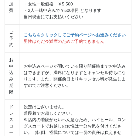
加
・女性一般価格 ￥5,500
費
・2人一緒申込みで￥500割引となります
当日現金にてお支払いください
ご
こちらをクリックしてご予約ページへお進みください
予
男性はただ今満席のためご予約できません
約
お
申
お申込みページが開いている限り開催時までお申込み
込
はできますが、満席になりますとキャンセル待ちにな
み
ります。また、開催前日よりキャンセル料が発生しま
期
すのでご注意ください。
限
ド
設定はございません。
レ
普段着でお越しください。
ス
※店内の階段がたいへん急なため、ハイヒール、ロン
コ
グスカートでお越しの女性は十分お気を付けくださ
ー
い。（転倒、怪我については一切の責任は負えませ