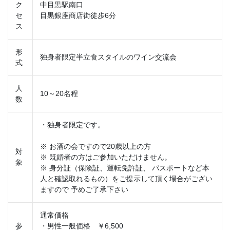
ク
中目黒駅南口
セ
目黒銀座商店街徒歩6分
ス
形
独身者限定半立食スタイルのワイン交流会
式
人
10～20名程
数
・独身者限定です。
※ お酒の会ですので20歳以上の方
対
※ 既婚者の方はご参加いただけません。
象
※ 身分証（保険証、運転免許証、 パスポートなど本
人と確認取れるもの）をご提示して頂く場合がござい
ますので 予めご了承下さい
通常価格
参
・男性一般価格 ￥6,500