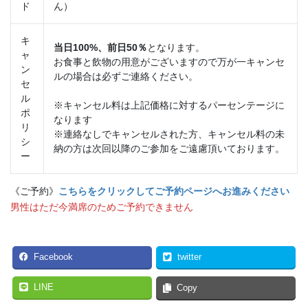
ド
ん）
キ
当日100%、前日50％
となります。
ャ
お食事と飲物の用意がございますので万が一キャンセ
ン
ルの場合は必ずご連絡ください。
セ
ル
※キャンセル料は上記価格に対するパーセンテージに
ポ
なります
リ
※連絡なしでキャンセルされた方、キャンセル料の未
シ
納の方は次回以降のご参加をご遠慮頂いております。
ー
《ご予約》
こちらをクリックしてご予約ページへお進みください
男性はただ今満席のためご予約できません
Facebook
twitter
LINE
Copy