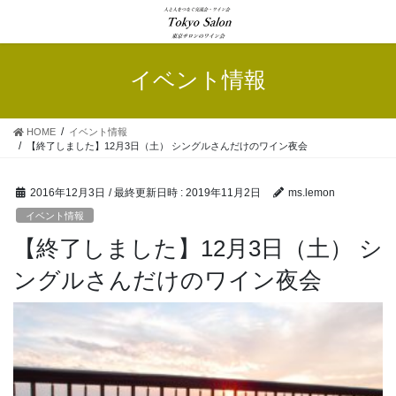
コ
ナ
ン
ビ
テ
ゲ
ン
ー
イベント情報
ツ
シ
へ
ョ
ス
ン
HOME
イベント情報
キ
に
【終了しました】12月3日（土） シングルさんだけのワイン夜会
ッ
移
プ
動
2016年12月3日
/ 最終更新日時 :
2019年11月2日
ms.lemon
イベント情報
【終了しました】12月3日（土） シ
ングルさんだけのワイン夜会