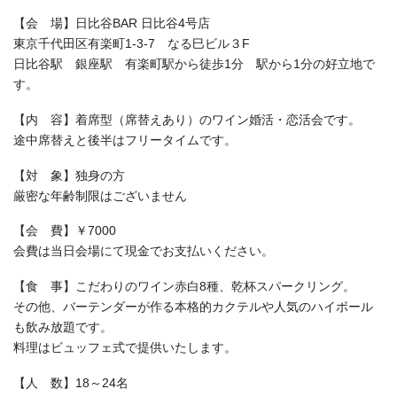
【会 場】日比谷BAR 日比谷4号店
東京千代田区有楽町1-3-7 なる巳ビル３F
日比谷駅 銀座駅 有楽町駅から徒歩1分 駅から1分の好立地で
す。
【内 容】着席型（席替えあり）のワイン婚活・恋活会です。
途中席替えと後半はフリータイムです。
【対 象】独身の方
厳密な年齢制限はございません
【会 費】￥7000
会費は当日会場にて現金でお支払いください。
【食 事】こだわりのワイン赤白8種、乾杯スパークリング。
その他、バーテンダーが作る本格的カクテルや人気のハイボール
も飲み放題です。
料理はビュッフェ式で提供いたします。
【人 数】18～24名